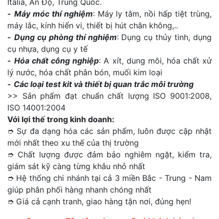
Italia, Ấn Độ, Trung Quốc.
-
Máy móc thí nghiệm
: Máy ly tâm, nồi hấp tiệt trùng,
máy lắc, kính hiển vi, thiết bị hút chân không,..
-
Dụng cụ phòng thí nghiệm
: Dụng cụ thủy tinh, dụng
cụ nhựa, dụng cụ y tế
-
Hóa chất công nghiệp
: A xít, dung môi, hóa chất xử
lý nước, hóa chất phân bón, muối kim loại
-
Các loại test kit và thiết bị quan trắc môi trường
>> Sản phẩm đạt chuẩn chất lượng ISO 9001:2008,
ISO 14001:2004
Với lợi thế trong kinh doanh:
➮ Sự đa dạng hóa các sản phẩm, luôn được cập nhật
mới nhất theo xu thế của thị trường
➮ Chất lượng được đảm bảo nghiêm ngặt, kiểm tra,
giám sát kỹ càng từng khâu nhỏ nhất
➮ Hệ thống chi nhánh tại cả 3 miền Bắc - Trung - Nam
giúp phân phối hàng nhanh chóng nhất
➮ Giá cả cạnh tranh, giao hàng tận nơi, đúng hẹn!